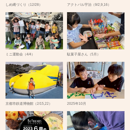
しめ縄づくり（12/28）
アクトパル宇治（9/2,9,16）
ミニ運動会（4/4）
駄菓子屋さん（5月）
京都市鉄道博物館（2/15,22）
2025年10月