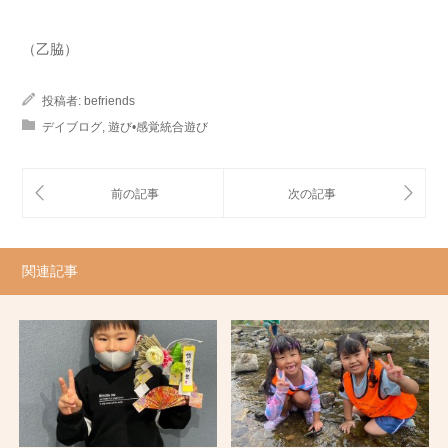
（乙脇）
投稿者:
befriends
デイブログ
,
遊び•感覚統合遊び
関連記事