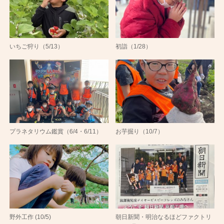
いちご狩り（5/13）
初詣（1/28）
プラネタリウム鑑賞（6/4・6/11）
お芋掘り（10/7）
野外工作 (10/5)
朝日新聞・明治なるほどファクトリ