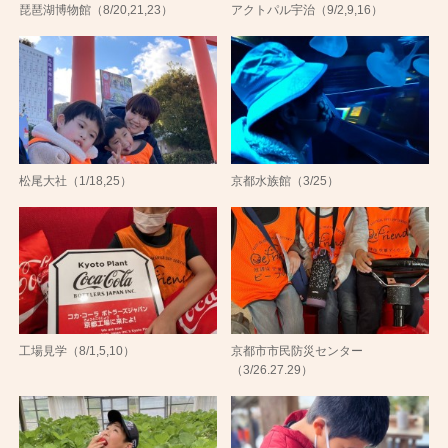
琵琶湖博物館（8/20,21,23）
アクトパル宇治（9/2,9,16）
松尾大社（1/18,25）
京都水族館（3/25）
工場見学（8/1,5,10）
京都市市民防災センター
（3/26.27.29）