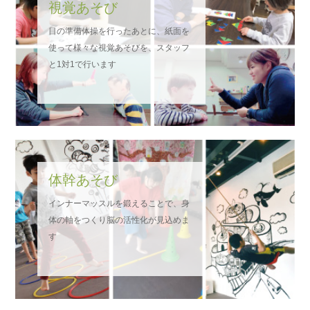
視覚あそび
令和6年12月度 スケジュールにつきまして
目の準備体操を行ったあとに、紙面を
使って様々な視覚あそびを、スタッフ
令和6年11月度 キッズスケジュールにつきまして
と1対1で行います
令和6年11月度 スケジュールにつきまして
体幹あそび
インナーマッスルを鍛えることで、身
体の軸をつくり脳の活性化が見込めま
す