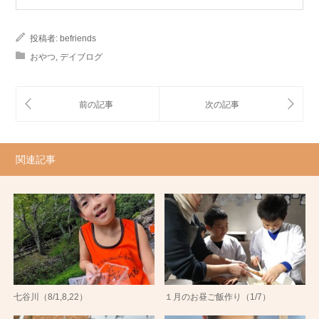
投稿者:
befriends
おやつ
,
デイブログ
関連記事
七谷川（8/1,8,22）
１月のお昼ご飯作り（1/7）