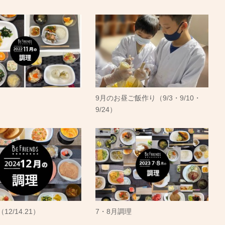
9月のお昼ご飯作り（9/3・9/10・
9/24）
12/14.21）
7・8月調理