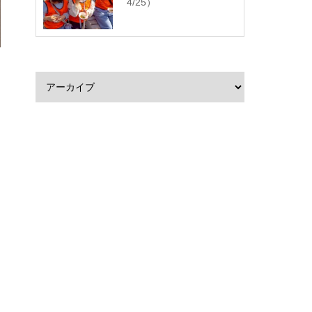
4/25）