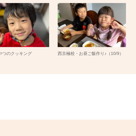
やつのクッキング
西京極校・お昼ご飯作り♪（10/9）
）