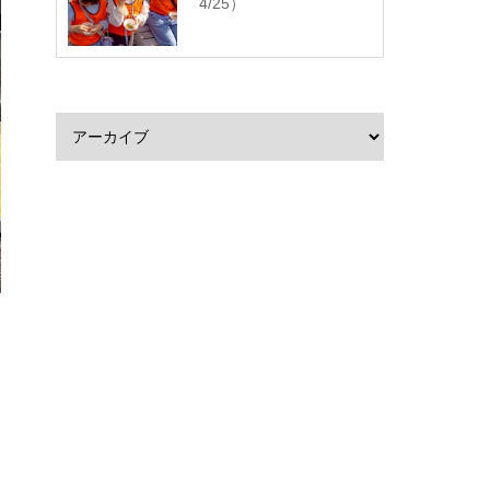
4/25）