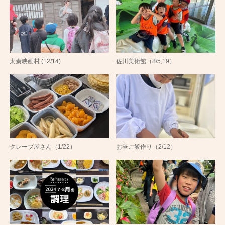
太秦映画村 (12/14)
佐川美術館（8/5,19）
クレープ屋さん（1/22）
お昼ご飯作り（2/12）