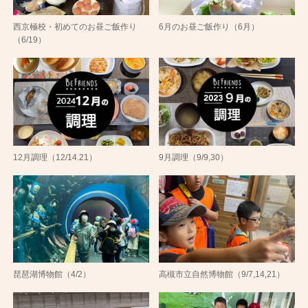
西京極校・初めてのお昼ご飯作り
6月のお昼ご飯作り（6月）
（6/19）
12月調理（12/14.21）
9月調理（9/9,30）
琵琶湖博物館（4/2）
高槻市立自然博物館（9/7,14,21）