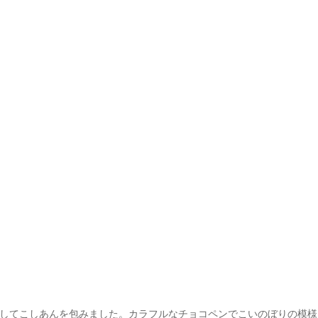
してこしあんを包みました。カラフルなチョコペンでこいのぼりの模様