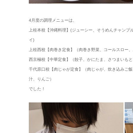
4月度の調理メニューは、
上桂本校【沖縄料理】(ジューシー、そうめんチャンプ
イ)
上桂西校【肉巻き定食】（肉巻き野菜、コールスロー、
西京極校【中華定食】（餃子、かにたま、さつまいもと
千代原口校【肉じゃが定食】（肉じゃが、炊き込みご飯
汁、りんご）
でした！