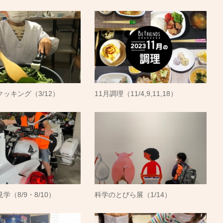
ッキング（3/12）
11月調理（11/4,9,11,18）
学（8/9・8/10）
科学のとびら展（1/14）