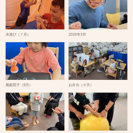
水遊び（７月）
2026年3月
風船団子（9月）
お弁当（４月）