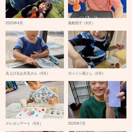
2025年4月
風船団子（9月）
見上げるお月見さん（9月）
ポットン落とし（6月）
クレヨンアート（6月）
2025年7月