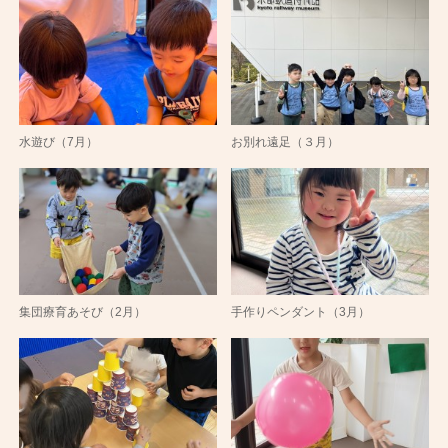
水遊び（7月）
お別れ遠足（３月）
集団療育あそび（2月）
手作りペンダント（3月）