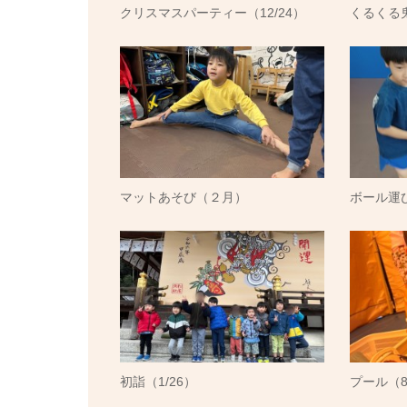
クリスマスパーティー（12/24）
くるくる
マットあそび（２月）
ボール運
初詣（1/26）
プール（