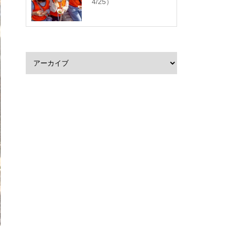
4/25）