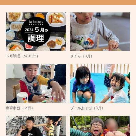
５月調理（5/18,25）
さくら（3月）
療育参観（２月）
プールあそび（8月）