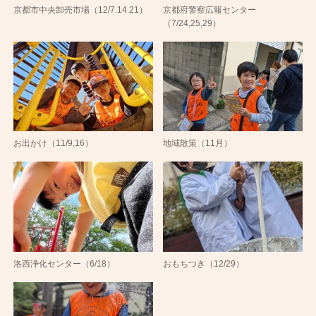
京都市中央卸売市場（12/7.14.21）
京都府警察広報センター
（7/24,25,29）
お出かけ（11/9,16）
地域散策（11月）
洛西浄化センター（6/18）
おもちつき（12/29）