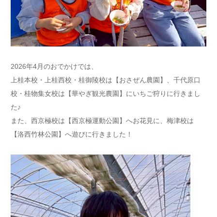
2026年4月のおでかけでは、
上桂本校・上桂西校・桂御陵校は【おさぜん農園】、千代原口
校・桂物集女校は【華やぎ観光農園】にいちご狩りに行きまし
た♪
また、西京極校は【西京極運動公園】へお花見に、梅津校は
【洛西竹林公園】へ遊びに行きました！