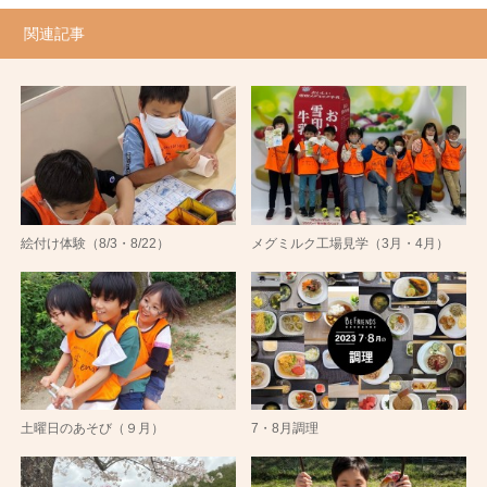
関連記事
絵付け体験（8/3・8/22）
メグミルク工場見学（3月・4月）
土曜日のあそび（９月）
7・8月調理