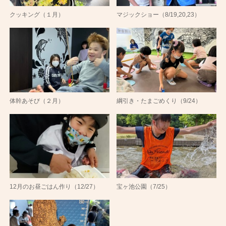
クッキング（１月）
マジックショー（8/19,20,23）
体幹あそび（２月）
綱引き・たまごめくり（9/24）
12月のお昼ごはん作り（12/27）
宝ヶ池公園（7/25）