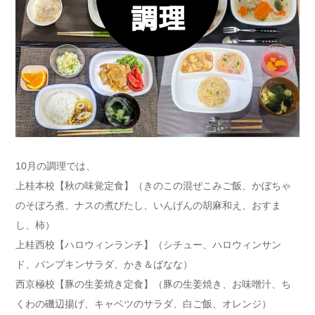
10月の調理では、
上桂本校【秋の味覚定食】（きのこの混ぜこみご飯、かぼちゃ
のそぼろ煮、ナスの煮びたし、いんげんの胡麻和え、おすま
し、柿）
上桂西校【ハロウィンランチ】（シチュー、ハロウィンサン
ド、パンプキンサラダ、かき＆ばなな）
西京極校【豚の生姜焼き定食】（豚の生姜焼き、お味噌汁、ち
くわの磯辺揚げ、キャベツのサラダ、白ご飯、オレンジ）