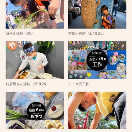
田植え体験（6/1）
京都水族館（8/7,9,21）
お店屋さん体験（2/10,24）
７・８月工作