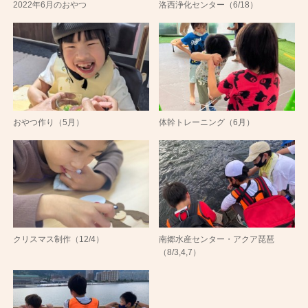
2022年6月のおやつ
洛西浄化センター（6/18）
おやつ作り（5月）
体幹トレーニング（6月）
クリスマス制作（12/4）
南郷水産センター・アクア琵琶
（8/3,4,7）