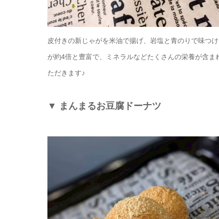
皮付きの新じゃがを米油で揚げ、岩塩と青のりで味つけ
が約4倍と豊富で、ミネラルなどたくさんの栄養が含ま
ただきます♪
▼
まんまるお豆腐ドーナツ