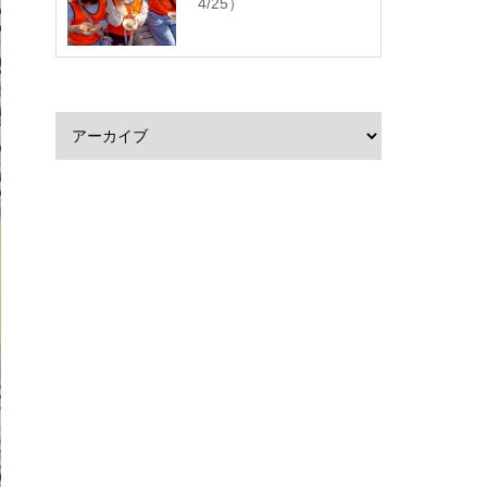
4/25）