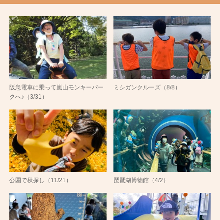
阪急電車に乗って嵐山モンキーパー
ミシガンクルーズ（8/8）
クへ♪（3/31）
公園で秋探し（11/21）
琵琶湖博物館（4/2）