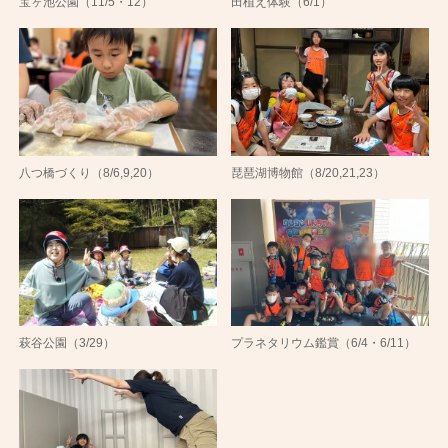
宝ヶ池公園（11/5・12）
田植え体験（6/1）
八つ橋づくり（8/6,9,20）
琵琶湖博物館（8/20,21,23）
萩谷公園（3/29）
プラネタリウム鑑賞（6/4・6/11）