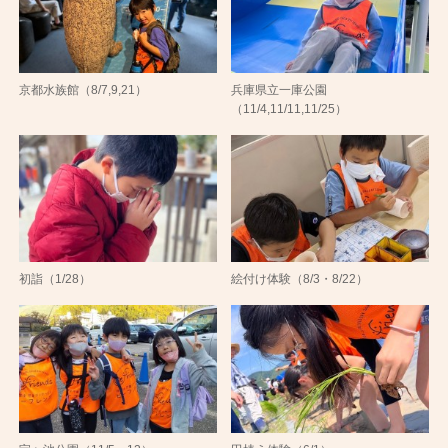
京都水族館（8/7,9,21）
兵庫県立一庫公園
（11/4,11/11,11/25）
初詣（1/28）
絵付け体験（8/3・8/22）