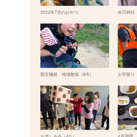
2022年7月のおやつ
向日神社（
西京極校 地域散策（8/5）
お芋掘り（
お楽しみ会（4/1）
4月調理