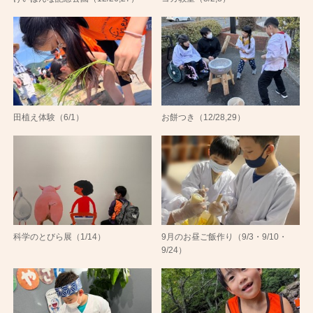
田植え体験（6/1）
お餅つき（12/28,29）
科学のとびら展（1/14）
9月のお昼ご飯作り（9/3・9/10・
9/24）