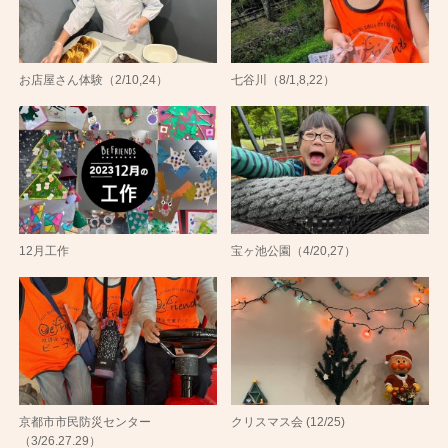
お店屋さん体験（2/10,24）
七谷川（8/1,8,22）
12月工作
宝ヶ池公園（4/20,27）
京都市市民防災センター
クリスマス会 (12/25)
（3/26.27.29）