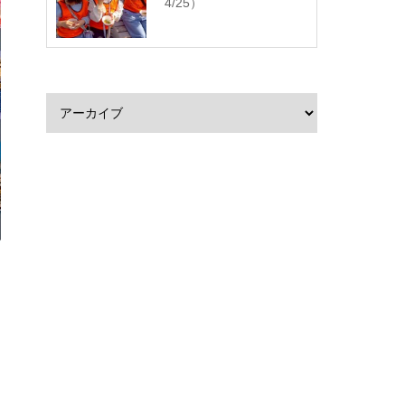
4/25）