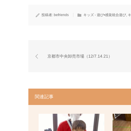
投稿者:
befriends
キッズ - 遊び•感覚統合遊び
,
京都市中央卸売市場（12/7.14.21）
関連記事