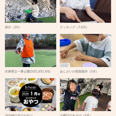
節分（2/3）
クッキング（7,8月）
兵庫県立一庫公園(3/25,3/31,4/3)
あじさいの壁面製作（5月）
2024年1月のおやつ
土曜日のあそび（6月）