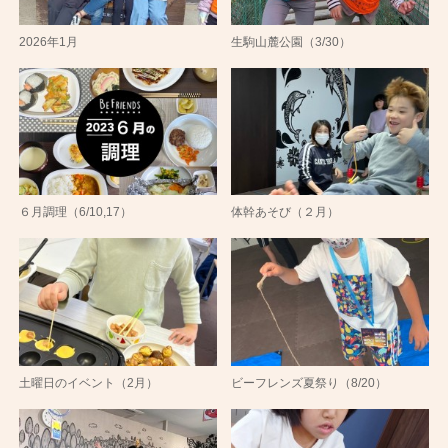
2026年1月
生駒山麓公園（3/30）
６月調理（6/10,17）
体幹あそび（２月）
土曜日のイベント（2月）
ビーフレンズ夏祭り（8/20）