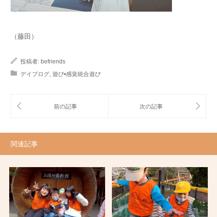
（藤田）
投稿者:
befriends
デイブログ
,
遊び•感覚統合遊び
関連記事