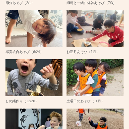
節分あそび（2/1）
師範と一緒に体幹あそび（7/3）
感覚統合あそび（6/24）
お正月あそび（1月）
しめ縄作り（12/26）
土曜日のあそび（９月）