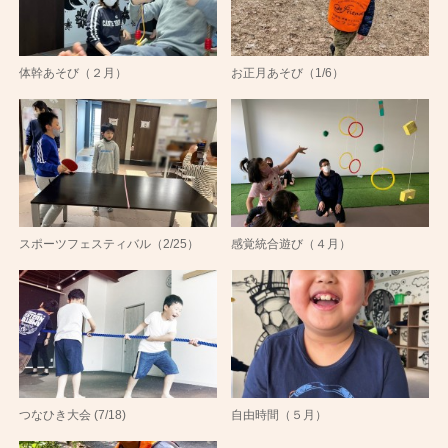
体幹あそび（２月）
お正月あそび（1/6）
スポーツフェスティバル（2/25）
感覚統合遊び（４月）
つなひき大会 (7/18)
自由時間（５月）