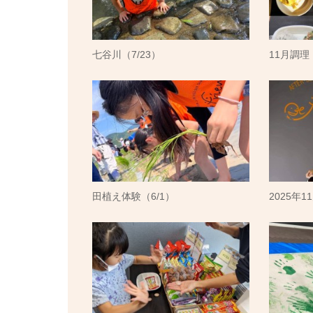
七谷川（7/23）
11月調理（1
田植え体験（6/1）
2025年1