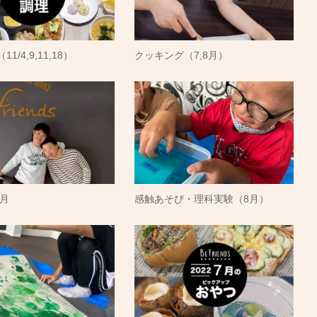
1/4,9,11,18）
クッキング（7,8月）
1月
感触あそび・理科実験（8月）