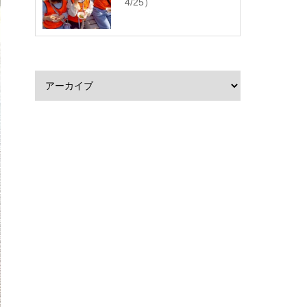
4/25）