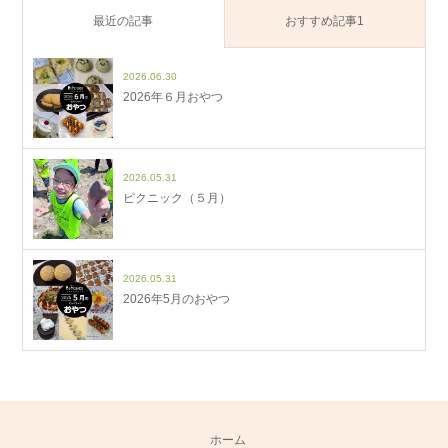
最近の記事
おすすめ記事1
2026.06.30
2026年６月おやつ
2026.05.31
ピクニック（５月）
2026.05.31
2026年5月のおやつ
ホーム