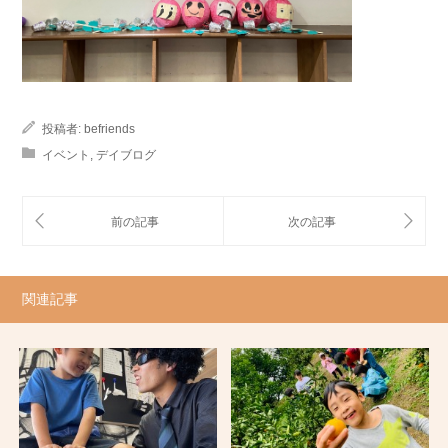
投稿者:
befriends
イベント
,
デイブログ
関連記事