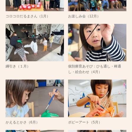
コロコロだるまさん（1月）
お楽しみ会（12月）
綱引き（１月）
個別療育あそび：ひも通し・棒通
し・絵合わせ（4月）
かえるとかさ（6月）
ポピーアート（5月）