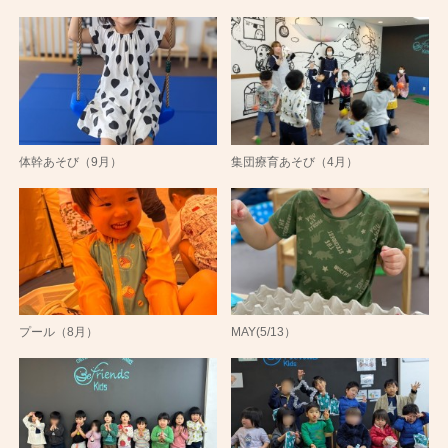
体幹あそび（9月）
集団療育あそび（4月）
プール（8月）
MAY(5/13）