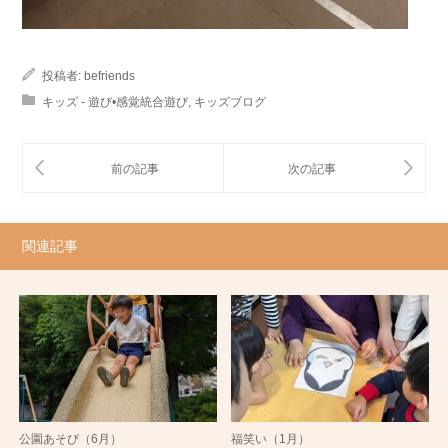
投稿者:
befriends
キッズ - 遊び•感覚統合遊び
,
キッズブログ
関連記事
公園あそび（6月）
福笑い（1月）