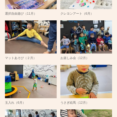
選択自由遊び（11月）
クレヨンアート（6月）
マットあそび（２月）
お楽しみ会（12月）
玉入れ（6月）
うさぎ絵馬（12月）