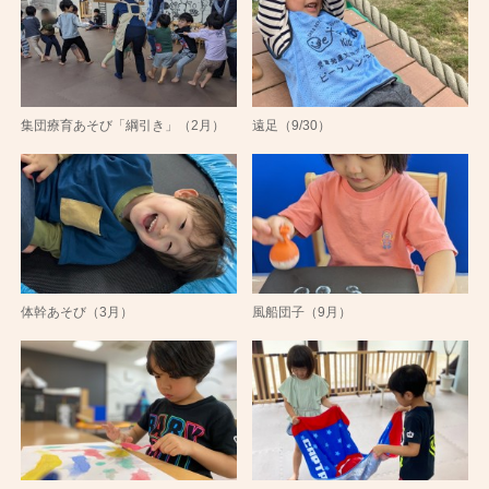
集団療育あそび「綱引き」（2月）
遠足（9/30）
体幹あそび（3月）
風船団子（9月）