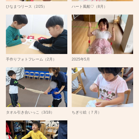
ひなまつリース（2/25）
ハート風船♡（8月）
手作りフォトフレーム（2月）
2025年5月
タオル引き合いっこ（3/18）
ちぎり絵（７月）