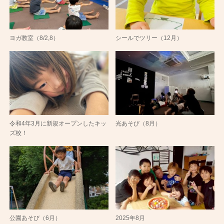
ヨガ教室（8/2,8）
シールでツリー（12月）
令和4年3月に新規オープンしたキッ
光あそび（8月）
ズ校！
公園あそび（6月）
2025年8月