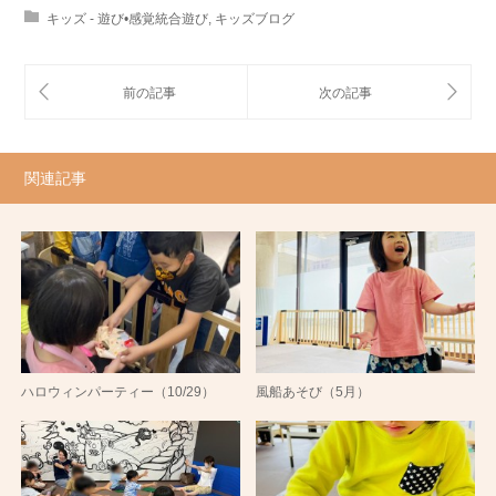
キッズ - 遊び•感覚統合遊び
,
キッズブログ
関連記事
ハロウィンパーティー（10/29）
風船あそび（5月）