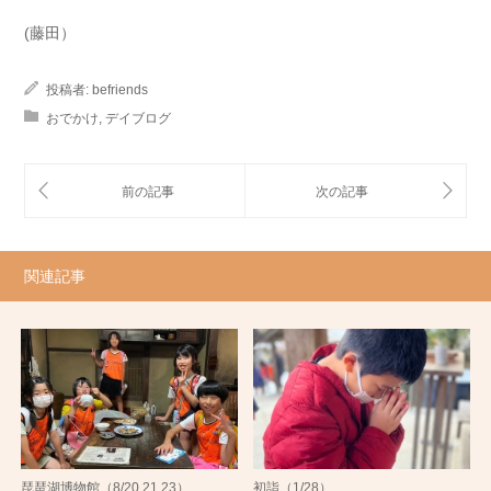
(藤田）
投稿者:
befriends
おでかけ
,
デイブログ
関連記事
琵琶湖博物館（8/20,21,23）
初詣（1/28）