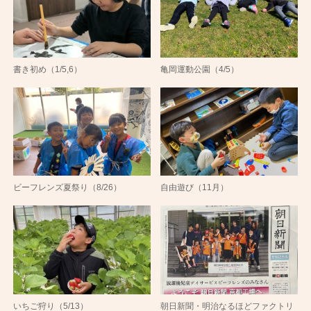
書き初め（1/5,6）
亀岡運動公園（4/5）
ビーフレンズ夏祭り（8/26）
自由遊び（11月）
いちご狩り（5/13）
朝日新聞・明治なるほどファクトリ