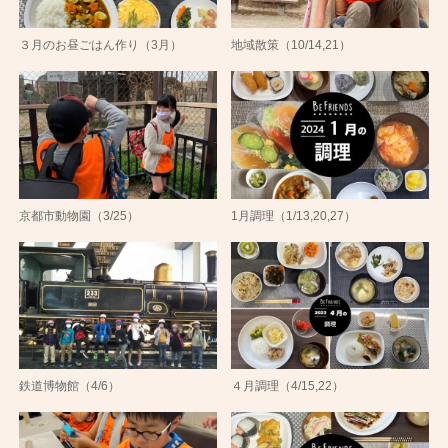
３月のお昼ごはん作り（3月）
地域散策（10/14,21）
京都市動物園（3/25）
1月調理（1/13,20,27）
鉄道博物館（4/6）
４月調理（4/15,22）