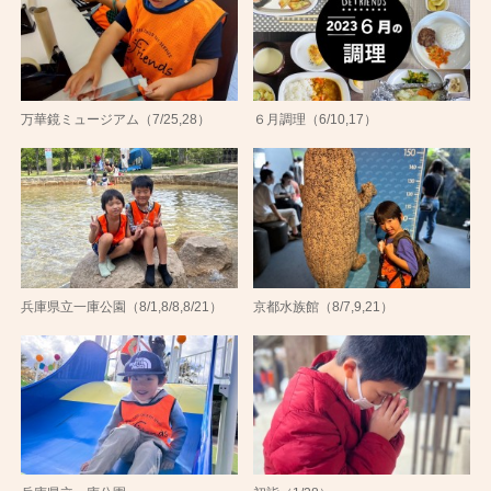
万華鏡ミュージアム（7/25,28）
６月調理（6/10,17）
兵庫県立一庫公園（8/1,8/8,8/21）
京都水族館（8/7,9,21）