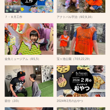
７・８月工作
アクトパル宇治（9/2,9,16）
金魚ミュージアム（8/1,5）
宝ヶ池公園（7/15,22,29）
節分（2/3）
2024年2月のおやつ