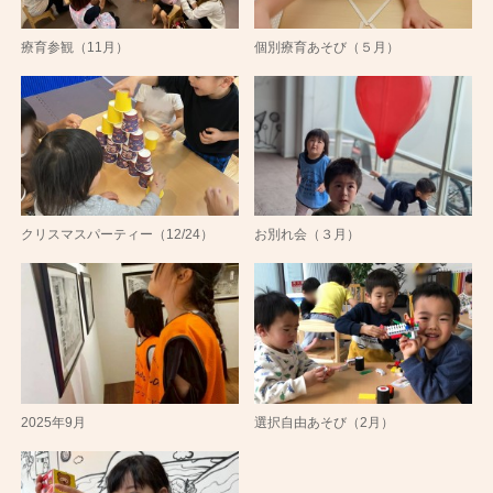
療育参観（11月）
個別療育あそび（５月）
クリスマスパーティー（12/24）
お別れ会（３月）
2025年9月
選択自由あそび（2月）