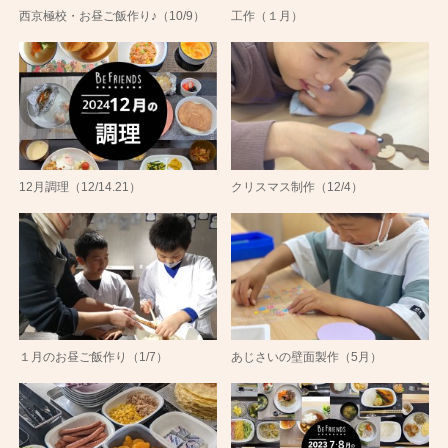
西京極校・お昼ご飯作り♪（10/9）
工作（１月）
12月調理（12/14.21）
クリスマス制作（12/4）
１月のお昼ご飯作り（1/7）
あじさいの壁面製作（5月）