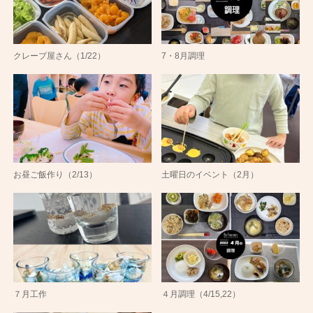
クレープ屋さん（1/22）
7・8月調理
お昼ご飯作り（2/13）
土曜日のイベント（2月）
７月工作
４月調理（4/15,22）