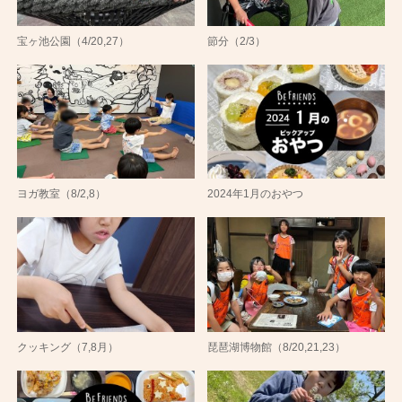
宝ヶ池公園（4/20,27）
節分（2/3）
ヨガ教室（8/2,8）
2024年1月のおやつ
クッキング（7,8月）
琵琶湖博物館（8/20,21,23）