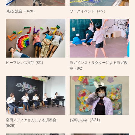
3校交流会（3/28）
ワークイベント（4/7）
ビーフレンズ文字 (8/1)
ヨガインストラクターによるヨガ教
室（8/2）
楽団ノアノアさんによる演奏会
お楽しみ会（3/31）
(6/29)