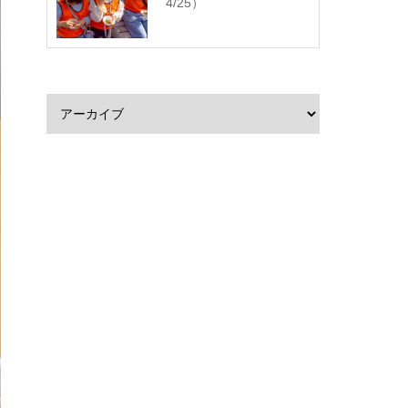
4/25）