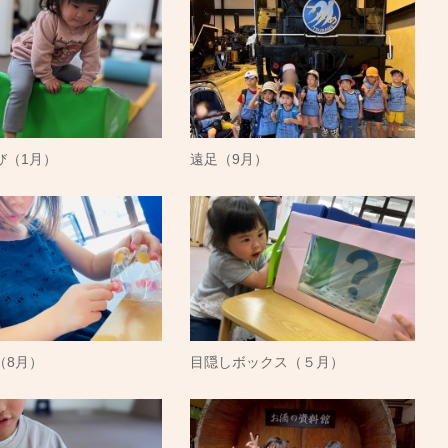
び（1月）
遠足（9月）
（8月）
目隠しボックス（５月）