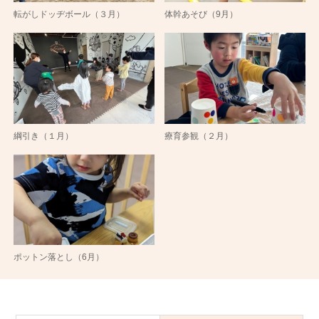
転がしドッヂボール（３月）
体幹あそび（9月）
綱引き（１月）
療育参観（２月）
ポットン落とし（6月）