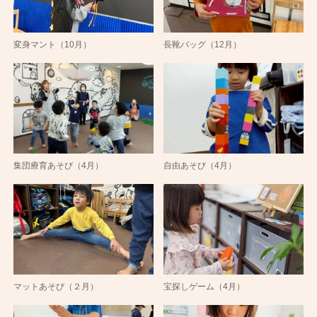
変身マント（10月）
長靴バッグ（12月）
集団療育あそび（4月）
自由あそび（4月）
マットあそび（２月）
宝探しゲーム（4月）