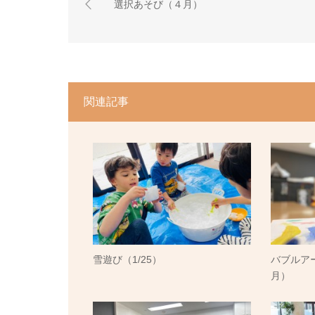
選択あそび（４月）
関連記事
雪遊び（1/25）
バブルア
月）