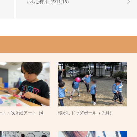
いちご狩り（5/11,18）
ート・吹き絵アート（4
転がしドッヂボール（３月）