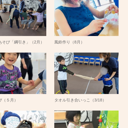
あそび「綱引き」（2月）
風鈴作り（8月）
び（５月）
タオル引き合いっこ（3/18）