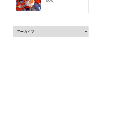
4/25）