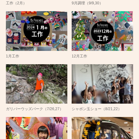
工作（2月）
9月調理（9/9,30）
1月工作
12月工作
ガリバーウッズパーク（7/26,27）
シャボン玉ショー（8/21,22）