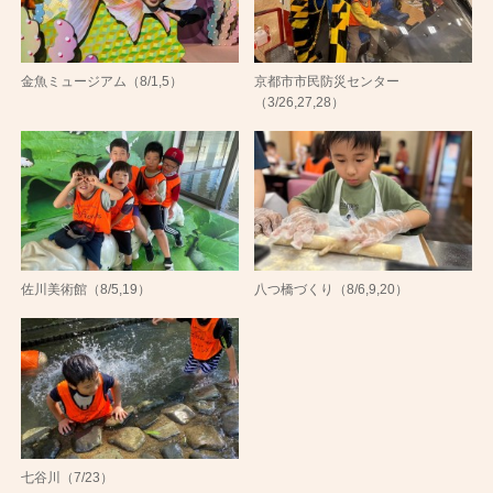
金魚ミュージアム（8/1,5）
京都市市民防災センター
（3/26,27,28）
佐川美術館（8/5,19）
八つ橋づくり（8/6,9,20）
七谷川（7/23）