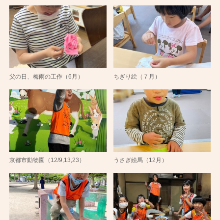
父の日、梅雨の工作（6月）
ちぎり絵（７月）
京都市動物園（12/9,13,23）
うさぎ絵馬（12月）