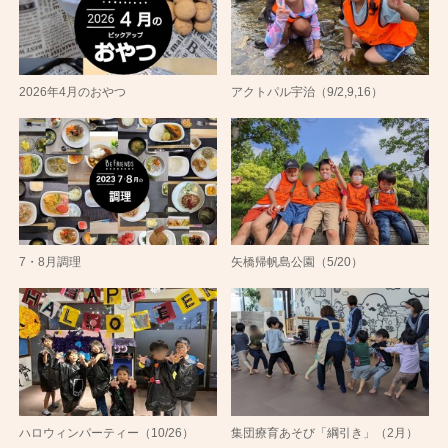
2026年4月のおやつ
アクトパル宇治（9/2,9,16）
7・8月調理
矢橋帰帆島公園（5/20）
ハロウィンパーティー（10/26）
集団療育あそび「綱引き」（2月）