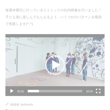
毎週木曜日に行っているリトミックの社内研修を行いました！
子ども達に楽しんでもらえるよう、いくつかのパターンを職員
で実践します(^-^)
動
画
プ
レ
ー
ヤ
ー
00:00
00:04
投稿者:
befriends