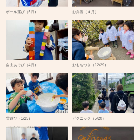
ボール運び（5月）
お弁当（４月）
自由あそび（4月）
おもちつき（12/29）
雪遊び（1/25）
ピクニック（5/20）