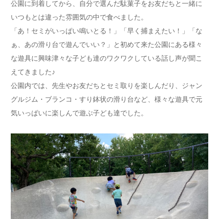
公園に到着してから、自分で選んだ駄菓子をお友だちと一緒に
いつもとは違った雰囲気の中で食べました。
「あ！セミがいっぱい鳴いとる！」「早く捕まえたい！」「な
ぁ、あの滑り台で遊んでいい？」と初めて来た公園にある様々
な遊具に興味津々な子ども達のワクワクしている話し声が聞こ
えてきました♪
公園内では、先生やお友だちとセミ取りを楽しんだり、ジャン
グルジム・ブランコ・すり鉢状の滑り台など、様々な遊具で元
気いっぱいに楽しんで遊ぶ子ども達でした。