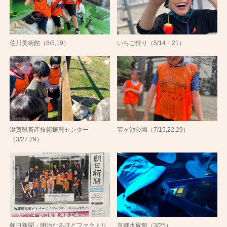
佐川美術館（8/5,19）
いちご狩り（5/14・21）
滋賀県畜産技術振興センター
宝ヶ池公園（7/15,22,29）
（3/27.29）
朝日新聞・明治なるほどファクトリ
京都水族館（3/25）