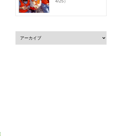
4/25）