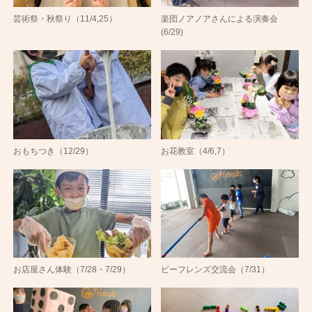
芸術祭・秋祭り（11/4,25）
楽団ノアノアさんによる演奏会
(6/29)
おもちつき（12/29）
お花教室（4/6,7）
お店屋さん体験（7/28・7/29）
ビーフレンズ交流会（7/31）