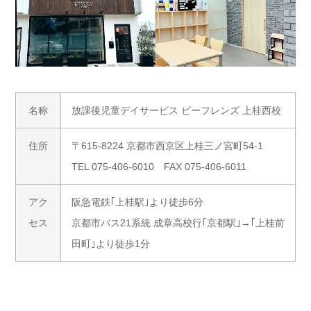
名称
放課後児童デイサービス ビーフレンズ 上桂西校
住所
〒615-8224 京都市西京区上桂三ノ宮町54-1
TEL 075-406-6010 FAX 075-406-6011
アク
阪急電鉄｢上桂駅｣より徒歩6分
セス
京都市バス21系統 成章高校行｢京都駅｣→｢上桂前
田町｣より徒歩1分