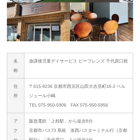
名
放課後児童デイサービス ビーフレンズ 千代原口校
称
住
〒615-8236 京都市西京区山田大吉見町16-2 ベル
所
ジュール小嶋
TEL 075-950-5906 FAX 075-950-5956
ア
阪急電鉄「上桂駅」から徒歩8分
ク
京都市バス73 系統 洛西バスターミナル行（京都
セ
駅行）「千代原口」より徒歩1分