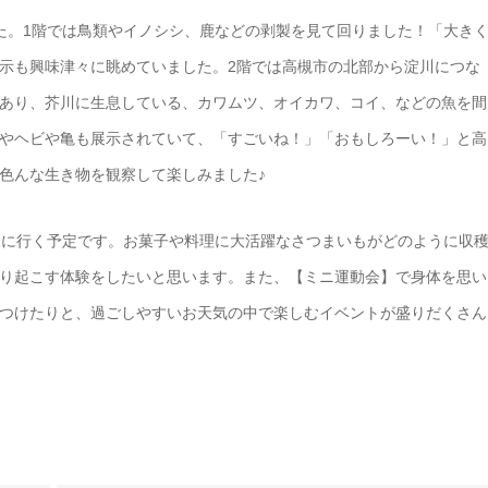
た。1階では鳥類やイノシシ、鹿などの剥製を見て回りました！「大き
示も興味津々に眺めていました。2階では高槻市の北部から淀川につな
あり、芥川に生息している、カワムツ、オイカワ、コイ、などの魚を間
やヘビや亀も展示されていて、「すごいね！」「おもしろーい！」と高
色んな生き物を観察して楽しみました♪
けに行く予定です。お菓子や料理に大活躍なさつまいもがどのように収
り起こす体験をしたいと思います。また、【ミニ運動会】で身体を思い
つけたりと、過ごしやすいお天気の中で楽しむイベントが盛りだくさん