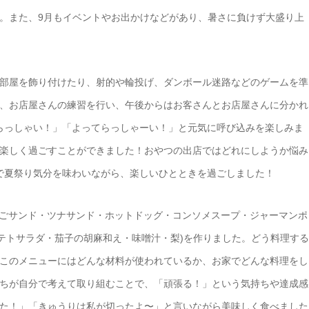
。また、9月もイベントやお出かけなどがあり、暑さに負けず大盛り上
部屋を飾り付けたり、射的や輪投げ、ダンボール迷路などのゲームを準
、お店屋さんの練習を行い、午後からはお客さんとお店屋さんに分かれ
らっしゃい！」「よってらっしゃーい！」と元気に呼び込みを楽しみま
楽しく過ごすことができました！おやつの出店ではどれにしようか悩み
で夏祭り気分を味わいながら、楽しいひとときを過ごしました！
まごサンド・ツナサンド・ホットドッグ・コンソメスープ・ジャーマンポ
ポテトサラダ・茄子の胡麻和え・味噌汁・梨)を作りました。どう料理する
このメニューにはどんな材料が使われているか、お家でどんな料理をし
ちが自分で考えて取り組むことで、「頑張る！」という気持ちや達成感
た！」「きゅうりは私が切ったよ〜」と言いながら美味しく食べました