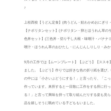
♪
上桂西校【うどん定食】(肉うどん・鮭わかめおにぎり
【ナポリタンセット】(ナポリタン・卵とほうれん草の
色丼セット】(三色丼・切り干し大根・味噌汁・バナナ
噌汁・ほうれん草のおひたし・にんじんしりしり・みかん
9月の工作では【ムーンプレート】【ぶどう】【ススキ
ました。【ぶどう】作りでは好きな色の折り紙を選び、
の中には「小さいぶどうにする！」と言ったり、「こっ
作っています。来所すると一目散に工作をする所に行っ
る！」と言って興味を持って取り組んだりする姿も見ら
品を嬉しそうに眺めている子どももいました。