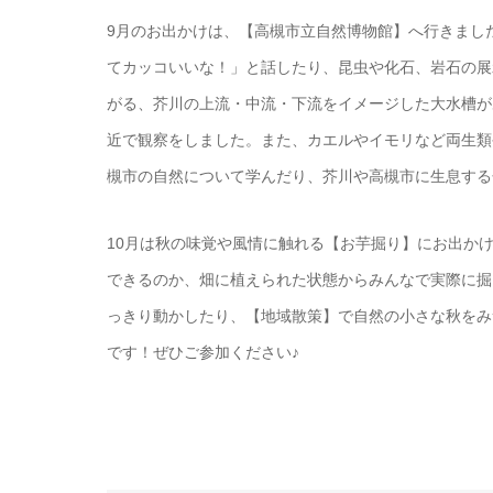
9月のお出かけは、【高槻市立自然博物館】へ行きまし
てカッコいいな！」と話したり、昆虫や化石、岩石の展
がる、芥川の上流・中流・下流をイメージした大水槽が
近で観察をしました。また、カエルやイモリなど両生類
槻市の自然について学んだり、芥川や高槻市に生息する
10月は秋の味覚や風情に触れる【お芋掘り】にお出か
できるのか、畑に植えられた状態からみんなで実際に掘
っきり動かしたり、【地域散策】で自然の小さな秋をみ
です！ぜひご参加ください♪