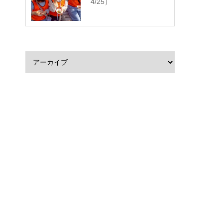
4/25）