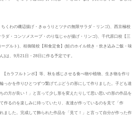
・ちくわの磯辺揚げ・きゅうりとツナの無限サラダ・リンゴ)、西京極校
サラダ・コンソメスープ・のり塩じゃが揚げ・リンゴ)、千代原口校【三
ヨーグルト)、桂御陵校【和食定食】(鮭のホイル焼き・炊き込みご飯・味
)は、9月21日・28日に作る予定です。
】【カラフルトンボ】等、秋を感じさせる食べ物や植物、生き物を作り
輪っかを作りひとつずつ繋げてぶどうの形にして作りました。子ども達
ちの方が良い！」と言って少し形を変えたりして思い思いの形の作品を
て作るのを楽しみに待っていたり、友達が作っているのを見て「作
れました。完成して飾られた作品を「見て！」と言って自分が作った作